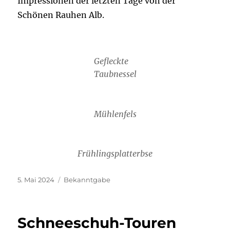
Impressionen der letzten Tage von der
Schönen Rauhen Alb.
Gefleckte
Taubnessel
Mühlenfels
Frühlingsplatterbse
Veröffentlicht
Kategorien
5. Mai 2024
Bekanntgabe
am
Schneeschuh-Touren