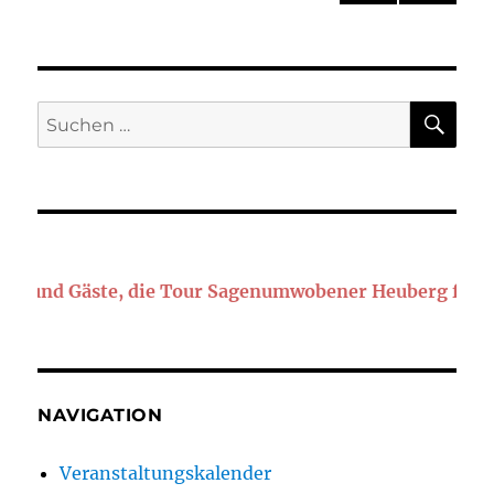
NÄC
der
HSTE
SEIT
Beiträge
E
SU
Suchen
nach:
d Gäste, die Tour Sagenumwobener Heuberg findet aufg
NAVIGATION
Veranstaltungskalender