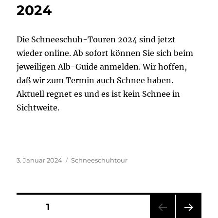
2024
Die Schneeschuh-Touren 2024 sind jetzt
wieder online. Ab sofort können Sie sich beim
jeweiligen Alb-Guide anmelden. Wir hoffen,
daß wir zum Termin auch Schnee haben.
Aktuell regnet es und es ist kein Schnee in
Sichtweite.
Veröffentlicht
Kategorien
3. Januar 2024
Schneeschuhtour
am
Seitennummerierung
SEITE
1