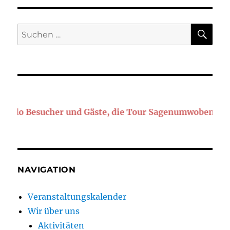
SU
Suchen
nach:
lo Besucher und Gäste, die Tour Sagenumwobener Heube
NAVIGATION
Veranstaltungskalender
Wir über uns
Aktivitäten