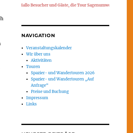
Hallo Besucher und Gäste, die Tour Sagenumwobener Heuberg findet
ch
NAVIGATION
n
Veranstaltungskalender
Wir über uns
Aktivitäten
Touren
e
Spazier- und Wandertouren 2026
Spazier- und Wandertouren „Auf
Anfrage“
Preise und Buchung
Impressum
Links