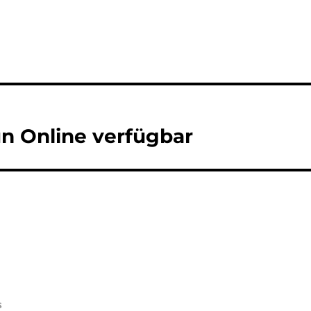
3
un Online verfügbar
s