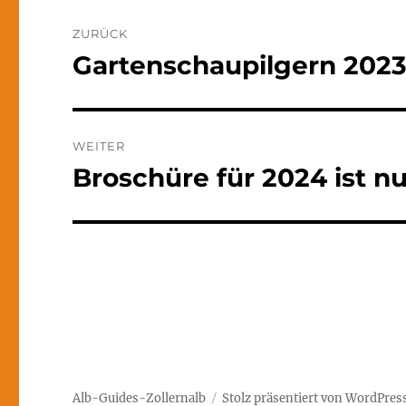
Beitragsnavigation
ZURÜCK
Gartenschaupilgern 202
Vorheriger
Beitrag:
WEITER
Broschüre für 2024 ist n
Nächster
Beitrag:
Alb-Guides-Zollernalb
Stolz präsentiert von WordPres