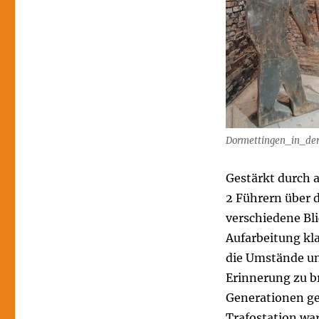
Dormettingen_in_der
Gestärkt durch 
2 Führern über 
verschiedene B
Aufarbeitung kla
die Umstände un
Erinnerung zu br
Generationen ge
Trafostation war