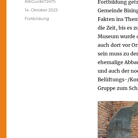
Autor
AlbGuide72475
Fortbildung get
Veröffentlicht
14. Oktober 2023
Gemeinde Bising
am
Kategorien
Fortbildung
Fakten ins Them
die Zeit, bis e
Museum wurde d
auch dort vor O
sein muss zu de
ehemalige Abbau
und auch der no
Belüftungs-/Kon
Gruppe zum Schi