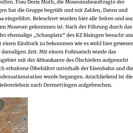
roffen. Frau Doris Muth, die Museumsbeauftragte der
en hat die Gruppe begrüßt und mit Zahlen, Daten und
a eingeführt. Beleuchtet wurden hier alle Seiten und au
s zum Museum gekommen ist. Nach der Führung durch das
er ehemalige „Schauplatz“ des KZ Bisingen besucht um
rt einen Eindruck zu bekommen wie es wohl hier gewese
r damaligen Zeit. Mit einem Fußmarsch wurde das
gebiet mit der Abbaukante des Ölschiefers aufgesucht
ch erhaltene Ölbehälter unterhalb der Eisenbahn und di
densationstation wurde begangen. Anschließend ist die
efererlebnis nach Dormettingen aufgebrochen.