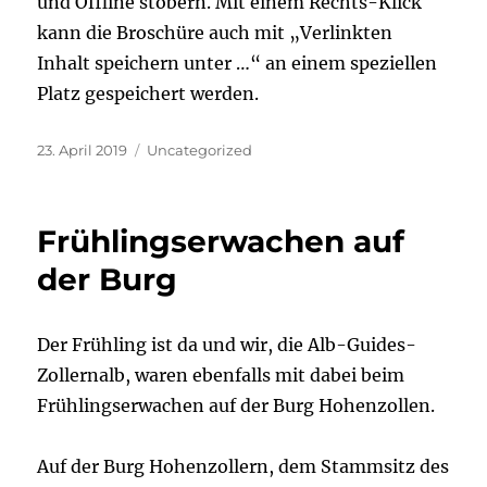
und Offline stöbern. Mit einem Rechts-Klick
kann die Broschüre auch mit „Verlinkten
Inhalt speichern unter …“ an einem speziellen
Platz gespeichert werden.
Veröffentlicht
Kategorien
23. April 2019
Uncategorized
am
Frühlingserwachen auf
der Burg
Der Frühling ist da und wir, die Alb-Guides-
Zollernalb, waren ebenfalls mit dabei beim
Frühlingserwachen auf der Burg Hohenzollen.
Auf der Burg Hohenzollern, dem Stammsitz des