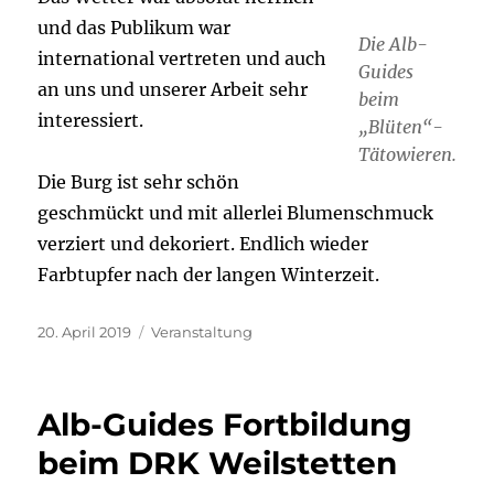
und das Publikum war
Die Alb-
international vertreten und auch
Guides
an uns und unserer Arbeit sehr
beim
interessiert.
„Blüten“-
Tätowieren.
Die Burg ist sehr schön
geschmückt und mit allerlei Blumenschmuck
verziert und dekoriert. Endlich wieder
Farbtupfer nach der langen Winterzeit.
Veröffentlicht
Kategorien
20. April 2019
Veranstaltung
am
Alb-Guides Fortbildung
beim DRK Weilstetten