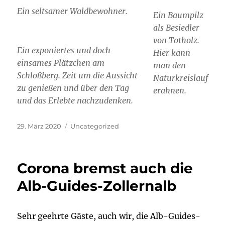
Ein seltsamer Waldbewohner.
Ein Baumpilz
als Besiedler
von Totholz.
Ein exponiertes und doch
Hier kann
einsames Plätzchen am
man den
Schloßberg. Zeit um die Aussicht
Naturkreislauf
zu genießen und über den Tag
erahnen.
und das Erlebte nachzudenken.
Veröffentlicht
Kategorien
29. März 2020
Uncategorized
am
Corona bremst auch die
Alb-Guides-Zollernalb
Sehr geehrte Gäste, auch wir, die Alb-Guides-