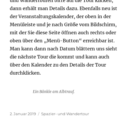
und Wandertouren bitte auf die Tour klicken,
dann erhält man Details dazu. Ebenfalls neu ist
der Veranstaltungskalender, der oben in der
Menüleiste und je nach Größe vom Bildschirm,
mit der Sie diese Seite öffnen auch rechts oder
oben über den „Menü-Button“ erreichbar ist.
Man kann dann nach Datum blättern uns sieht
die nächste Tour die kommt und kann auch
über den Kalender zu den Details der Tour
durchklicken.
Ein Bänkle am Albtrauf.
Veröffentlicht
Kategorien
2. Januar 2019
Spazier- und Wandertour
am