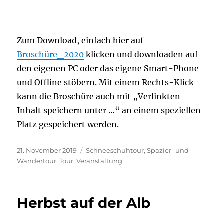
Zum Download, einfach hier auf
Broschüre_2020
klicken und downloaden auf
den eigenen PC oder das eigene Smart-Phone
und Offline stöbern. Mit einem Rechts-Klick
kann die Broschüre auch mit „Verlinkten
Inhalt speichern unter …“ an einem speziellen
Platz gespeichert werden.
Veröffentlicht
Kategorien
21. November 2019
Schneeschuhtour
,
Spazier- und
am
Wandertour
,
Tour
,
Veranstaltung
Herbst auf der Alb