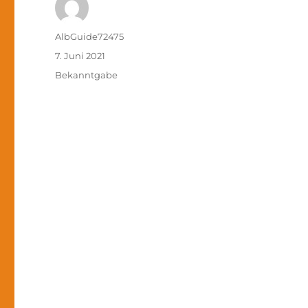
Autor
AlbGuide72475
Veröffentlicht
7. Juni 2021
am
Kategorien
Bekanntgabe