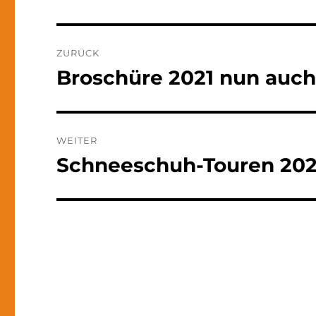
Beitragsnavigation
ZURÜCK
Broschüre 2021 nun auch
Vorheriger
Beitrag:
WEITER
Schneeschuh-Touren 20
Nächster
Beitrag: